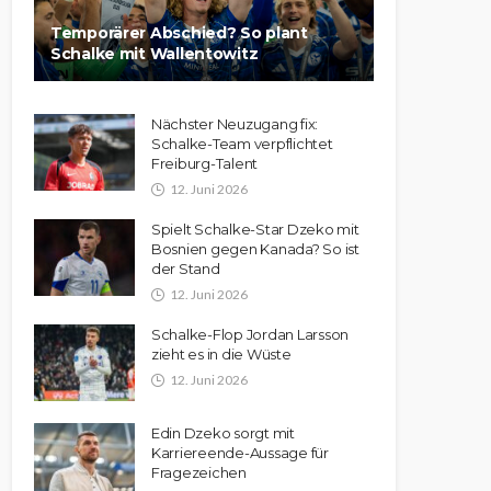
Temporärer Abschied? So plant
Schalke mit Wallentowitz
Nächster Neuzugang fix:
Schalke-Team verpflichtet
Freiburg-Talent
12. Juni 2026
Spielt Schalke-Star Dzeko mit
Bosnien gegen Kanada? So ist
der Stand
12. Juni 2026
Schalke-Flop Jordan Larsson
zieht es in die Wüste
12. Juni 2026
Edin Dzeko sorgt mit
Karriereende-Aussage für
Fragezeichen