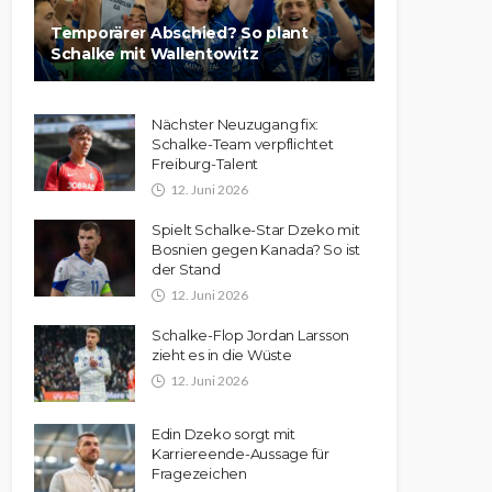
Temporärer Abschied? So plant
Schalke mit Wallentowitz
Nächster Neuzugang fix:
Schalke-Team verpflichtet
Freiburg-Talent
12. Juni 2026
Spielt Schalke-Star Dzeko mit
Bosnien gegen Kanada? So ist
der Stand
12. Juni 2026
Schalke-Flop Jordan Larsson
zieht es in die Wüste
12. Juni 2026
Edin Dzeko sorgt mit
Karriereende-Aussage für
Fragezeichen