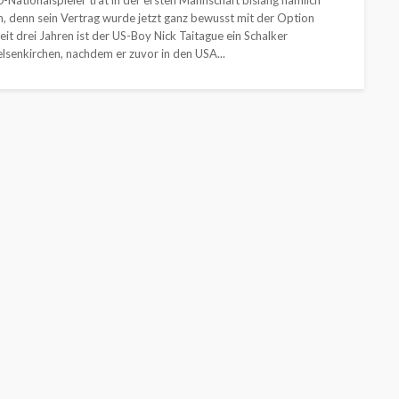
Nationalspieler trat in der ersten Mannschaft bislang nämlich
rn, denn sein Vertrag wurde jetzt ganz bewusst mit der Option
it drei Jahren ist der US-Boy Nick Taitague ein Schalker
lsenkirchen, nachdem er zuvor in den USA...