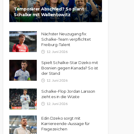
Temporärer Abschied? So plant
Schalke mit Wallentowitz
Nächster Neuzugang fix:
Schalke-Team verpflichtet
Freiburg-Talent
12. Juni 2026
Spielt Schalke-Star Dzeko mit
Bosnien gegen Kanada? So ist
der Stand
12. Juni 2026
Schalke-Flop Jordan Larsson
zieht es in die Wüste
12. Juni 2026
Edin Dzeko sorgt mit
Karriereende-Aussage für
Fragezeichen