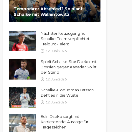
Temporärer Abschied? So plant
Schalke mit Wallentowitz
Nächster Neuzugang fix:
Schalke-Team verpflichtet
Freiburg-Talent
12. Juni 2026
Spielt Schalke-Star Dzeko mit
Bosnien gegen Kanada? So ist
der Stand
12. Juni 2026
Schalke-Flop Jordan Larsson
zieht es in die Wüste
12. Juni 2026
Edin Dzeko sorgt mit
Karriereende-Aussage für
Fragezeichen