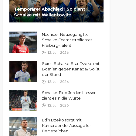
Temporärer Abschied? So plant
Schalke mit Wallentowitz
Nächster Neuzugang fix:
Schalke-Team verpflichtet
Freiburg-Talent
12. Juni 2026
Spielt Schalke-Star Dzeko mit
Bosnien gegen Kanada? So ist
der Stand
12. Juni 2026
Schalke-Flop Jordan Larsson
zieht es in die Wüste
12. Juni 2026
Edin Dzeko sorgt mit
Karriereende-Aussage für
Fragezeichen