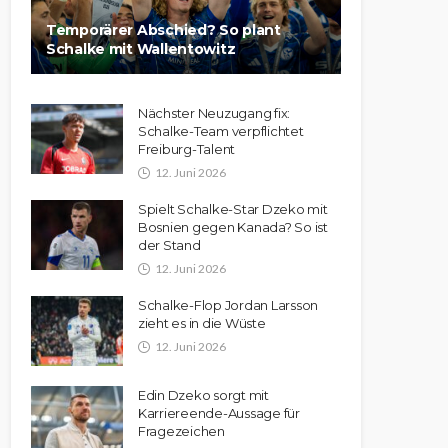
Temporärer Abschied? So plant
Schalke mit Wallentowitz
Nächster Neuzugang fix:
Schalke-Team verpflichtet
Freiburg-Talent
12. Juni 2026
Spielt Schalke-Star Dzeko mit
Bosnien gegen Kanada? So ist
der Stand
12. Juni 2026
Schalke-Flop Jordan Larsson
zieht es in die Wüste
12. Juni 2026
Edin Dzeko sorgt mit
Karriereende-Aussage für
Fragezeichen