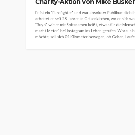
Charity-Aktion von Mike Büske
Er ist ein "Eurofighter" und war absoluter Publikumsliebli
arbeitet er seit 28 Jahren in Gelsenkirchen, wo er sich wo
"Buyo", wie er mit Spitznamen heißt, etwas für die Mensc
macht Meter" bei Instagram ins Leben gerufen. Woraus be
möchte, soll sich 04 Kilometer bewegen, ob Gehen, Laufen,