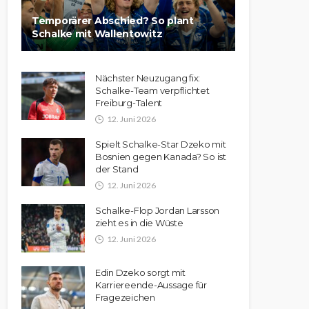
Temporärer Abschied? So plant
Schalke mit Wallentowitz
Nächster Neuzugang fix:
Schalke-Team verpflichtet
Freiburg-Talent
12. Juni 2026
Spielt Schalke-Star Dzeko mit
Bosnien gegen Kanada? So ist
der Stand
12. Juni 2026
Schalke-Flop Jordan Larsson
zieht es in die Wüste
12. Juni 2026
Edin Dzeko sorgt mit
Karriereende-Aussage für
Fragezeichen