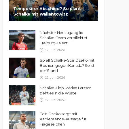
Temporärer Abschied? So plant
Schalke mit Wallentowitz
Nächster Neuzugang fix:
Schalke-Team verpflichtet
Freiburg-Talent
12. Juni 2026
Spielt Schalke-Star Dzeko mit
Bosnien gegen Kanada? So ist
der Stand
12. Juni 2026
Schalke-Flop Jordan Larsson
zieht es in die Wüste
12. Juni 2026
Edin Dzeko sorgt mit
Karriereende-Aussage für
Fragezeichen