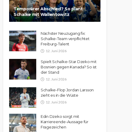
Temporärer Abschied? So plant
Schalke mit Wallentowitz
Nächster Neuzugang fix:
Schalke-Team verpflichtet
Freiburg-Talent
12. Juni 2026
Spielt Schalke-Star Dzeko mit
Bosnien gegen Kanada? So ist
der Stand
12. Juni 2026
Schalke-Flop Jordan Larsson
zieht es in die Wüste
12. Juni 2026
Edin Dzeko sorgt mit
Karriereende-Aussage für
Fragezeichen