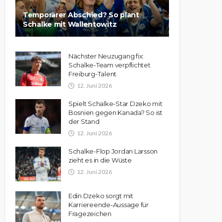
Temporärer Abschied? So plant
Schalke mit Wallentowitz
Nächster Neuzugang fix:
Schalke-Team verpflichtet
Freiburg-Talent
12. Juni 2026
Spielt Schalke-Star Dzeko mit
Bosnien gegen Kanada? So ist
der Stand
12. Juni 2026
Schalke-Flop Jordan Larsson
zieht es in die Wüste
12. Juni 2026
Edin Dzeko sorgt mit
Karriereende-Aussage für
Fragezeichen