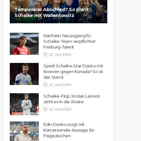
Temporärer Abschied? So plant
Schalke mit Wallentowitz
Nächster Neuzugang fix:
Schalke-Team verpflichtet
Freiburg-Talent
12. Juni 2026
Spielt Schalke-Star Dzeko mit
Bosnien gegen Kanada? So ist
der Stand
12. Juni 2026
Schalke-Flop Jordan Larsson
zieht es in die Wüste
12. Juni 2026
Edin Dzeko sorgt mit
Karriereende-Aussage für
Fragezeichen