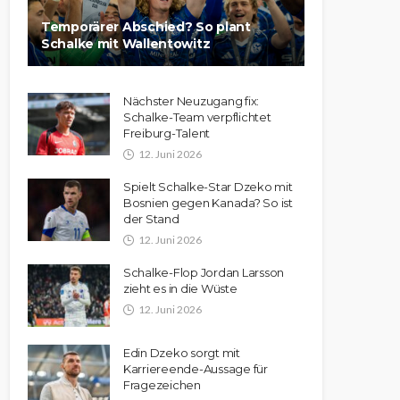
Temporärer Abschied? So plant
Schalke mit Wallentowitz
Nächster Neuzugang fix:
Schalke-Team verpflichtet
Freiburg-Talent
12. Juni 2026
Spielt Schalke-Star Dzeko mit
Bosnien gegen Kanada? So ist
der Stand
12. Juni 2026
Schalke-Flop Jordan Larsson
zieht es in die Wüste
12. Juni 2026
Edin Dzeko sorgt mit
Karriereende-Aussage für
Fragezeichen