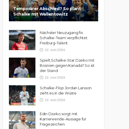
Temporärer Abschied? So plant
Schalke mit Wallentowitz
Nächster Neuzugang fix:
Schalke-Team verpflichtet
Freiburg-Talent
12. Juni 2026
Spielt Schalke-Star Dzeko mit
Bosnien gegen Kanada? So ist
der Stand
12. Juni 2026
Schalke-Flop Jordan Larsson
zieht es in die Wüste
12. Juni 2026
Edin Dzeko sorgt mit
Karriereende-Aussage für
Fragezeichen