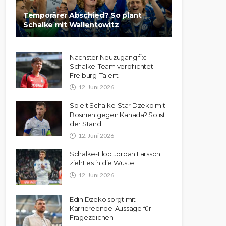
Temporärer Abschied? So plant
Schalke mit Wallentowitz
Nächster Neuzugang fix:
Schalke-Team verpflichtet
Freiburg-Talent
12. Juni 2026
Spielt Schalke-Star Dzeko mit
Bosnien gegen Kanada? So ist
der Stand
12. Juni 2026
Schalke-Flop Jordan Larsson
zieht es in die Wüste
12. Juni 2026
Edin Dzeko sorgt mit
Karriereende-Aussage für
Fragezeichen