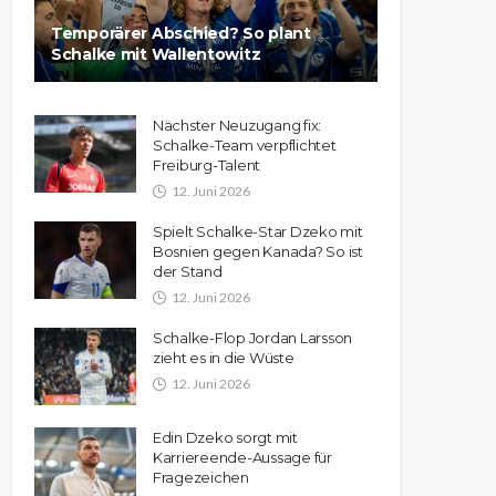
Temporärer Abschied? So plant
Schalke mit Wallentowitz
Nächster Neuzugang fix:
Schalke-Team verpflichtet
Freiburg-Talent
12. Juni 2026
Spielt Schalke-Star Dzeko mit
Bosnien gegen Kanada? So ist
der Stand
12. Juni 2026
Schalke-Flop Jordan Larsson
zieht es in die Wüste
12. Juni 2026
Edin Dzeko sorgt mit
Karriereende-Aussage für
Fragezeichen