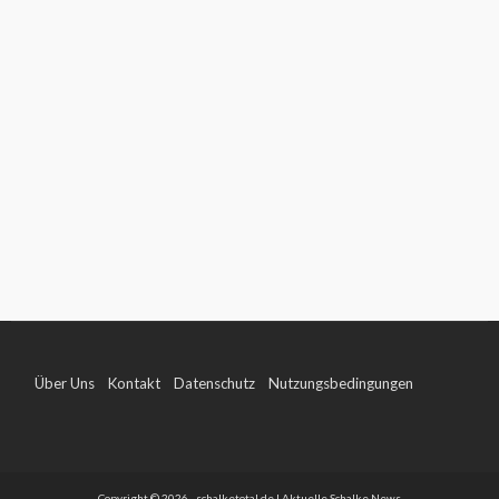
Über Uns
Kontakt
Datenschutz
Nutzungsbedingungen
Impressum
Copyright © 2026 - schalketotal.de | Aktuelle Schalke News