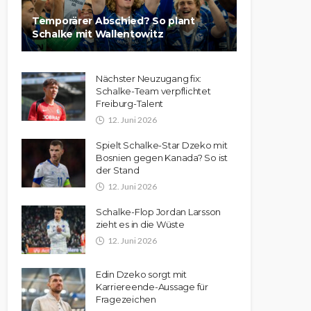
Temporärer Abschied? So plant
Schalke mit Wallentowitz
Nächster Neuzugang fix:
Schalke-Team verpflichtet
Freiburg-Talent
12. Juni 2026
Spielt Schalke-Star Dzeko mit
Bosnien gegen Kanada? So ist
der Stand
12. Juni 2026
Schalke-Flop Jordan Larsson
zieht es in die Wüste
12. Juni 2026
Edin Dzeko sorgt mit
Karriereende-Aussage für
Fragezeichen