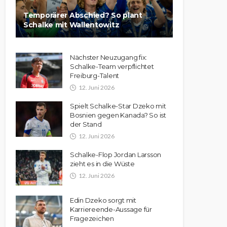
Temporärer Abschied? So plant
Schalke mit Wallentowitz
Nächster Neuzugang fix:
Schalke-Team verpflichtet
Freiburg-Talent
12. Juni 2026
Spielt Schalke-Star Dzeko mit
Bosnien gegen Kanada? So ist
der Stand
12. Juni 2026
Schalke-Flop Jordan Larsson
zieht es in die Wüste
12. Juni 2026
Edin Dzeko sorgt mit
Karriereende-Aussage für
Fragezeichen