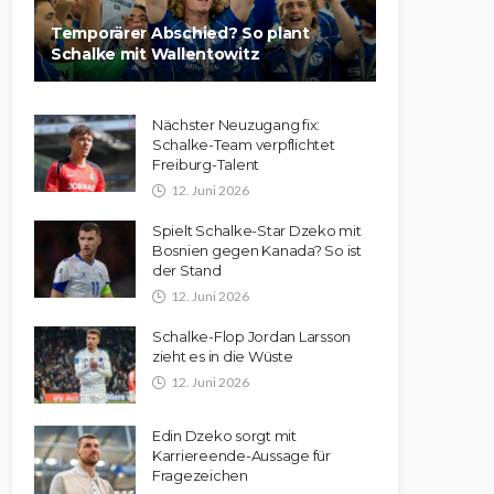
Temporärer Abschied? So plant
Schalke mit Wallentowitz
Nächster Neuzugang fix:
Schalke-Team verpflichtet
Freiburg-Talent
12. Juni 2026
Spielt Schalke-Star Dzeko mit
Bosnien gegen Kanada? So ist
der Stand
12. Juni 2026
Schalke-Flop Jordan Larsson
zieht es in die Wüste
12. Juni 2026
Edin Dzeko sorgt mit
Karriereende-Aussage für
Fragezeichen