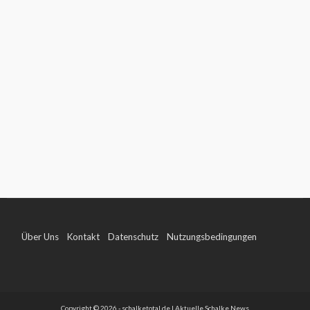
Über Uns
Kontakt
Datenschutz
Nutzungsbedingungen
Impressum
Copyright © 2026 - schalketotal.de | Aktuelle Schalke News