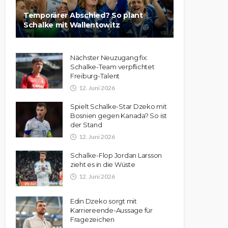
Temporärer Abschied? So plant
Schalke mit Wallentowitz
Nächster Neuzugang fix:
Schalke-Team verpflichtet
Freiburg-Talent
12. Juni 2026
Spielt Schalke-Star Dzeko mit
Bosnien gegen Kanada? So ist
der Stand
12. Juni 2026
Schalke-Flop Jordan Larsson
zieht es in die Wüste
12. Juni 2026
Edin Dzeko sorgt mit
Karriereende-Aussage für
Fragezeichen