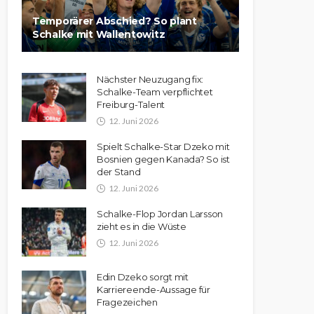
Temporärer Abschied? So plant
Schalke mit Wallentowitz
Nächster Neuzugang fix:
Schalke-Team verpflichtet
Freiburg-Talent
12. Juni 2026
Spielt Schalke-Star Dzeko mit
Bosnien gegen Kanada? So ist
der Stand
12. Juni 2026
Schalke-Flop Jordan Larsson
zieht es in die Wüste
12. Juni 2026
Edin Dzeko sorgt mit
Karriereende-Aussage für
Fragezeichen