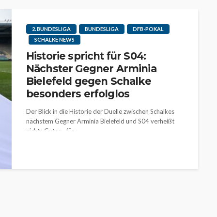
2. BUNDESLIGA
BUNDESLIGA
DFB-POKAL
SCHALKE NEWS
Historie spricht für S04:
Nächster Gegner Arminia
Bielefeld gegen Schalke
besonders erfolglos
Der Blick in die Historie der Duelle zwischen Schalkes
nächstem Gegner Arminia Bielefeld und S04 verheißt
nichts Gutes - für...