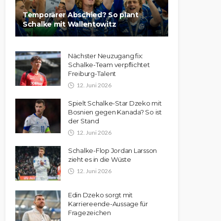
Temporärer Abschied? So plant
Schalke mit Wallentowitz
Nächster Neuzugang fix:
Schalke-Team verpflichtet
Freiburg-Talent
12. Juni 2026
Spielt Schalke-Star Dzeko mit
Bosnien gegen Kanada? So ist
der Stand
12. Juni 2026
Schalke-Flop Jordan Larsson
zieht es in die Wüste
12. Juni 2026
Edin Dzeko sorgt mit
Karriereende-Aussage für
Fragezeichen