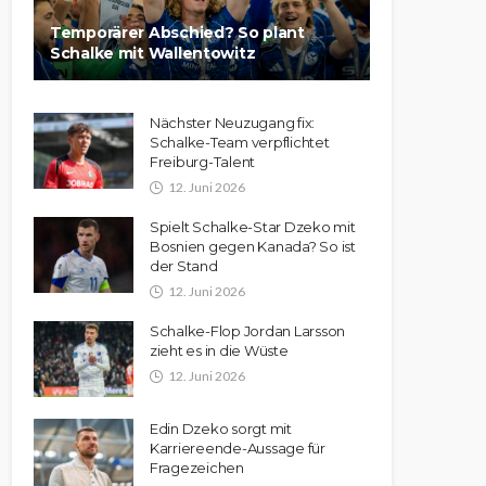
Temporärer Abschied? So plant
Schalke mit Wallentowitz
Nächster Neuzugang fix:
Schalke-Team verpflichtet
Freiburg-Talent
12. Juni 2026
Spielt Schalke-Star Dzeko mit
Bosnien gegen Kanada? So ist
der Stand
12. Juni 2026
Schalke-Flop Jordan Larsson
zieht es in die Wüste
12. Juni 2026
Edin Dzeko sorgt mit
Karriereende-Aussage für
Fragezeichen