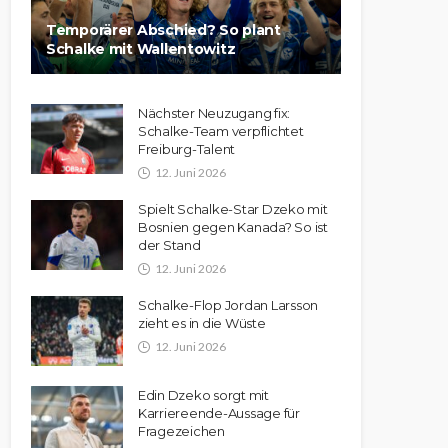
Temporärer Abschied? So plant
Schalke mit Wallentowitz
Nächster Neuzugang fix:
Schalke-Team verpflichtet
Freiburg-Talent
12. Juni 2026
Spielt Schalke-Star Dzeko mit
Bosnien gegen Kanada? So ist
der Stand
12. Juni 2026
Schalke-Flop Jordan Larsson
zieht es in die Wüste
12. Juni 2026
Edin Dzeko sorgt mit
Karriereende-Aussage für
Fragezeichen