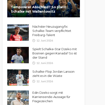
Temporärer Abschied? So plant
Schalke mit Wallentowitz
Nächster Neuzugang fix:
Schalke-Team verpflichtet
Freiburg-Talent
12. Juni 2026
Spielt Schalke-Star Dzeko mit
Bosnien gegen Kanada? So ist
der Stand
12. Juni 2026
Schalke-Flop Jordan Larsson
zieht es in die Wüste
12. Juni 2026
Edin Dzeko sorgt mit
Karriereende-Aussage für
Fragezeichen