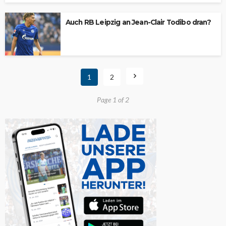
Auch RB Leipzig an Jean-Clair Todibo dran?
1
2
Page 1 of 2