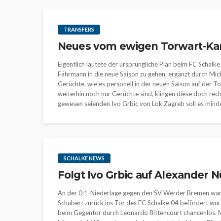
TRANSFERS
Neues vom ewigen Torwart-Kar
Eigentlich lautete der ursprüngliche Plan beim FC Schal
Fährmann in die neue Saison zu gehen, ergänzt durch Mich
Gerüchte, wie es personell in der neuen Saison auf der T
weiterhin noch nur Gerüchte sind, klingen diese doch rec
gewesen seienden Ivo Grbic von Lok Zagreb soll es minde
SCHALKE NEWS
Folgt Ivo Grbic auf Alexander 
An der 0:1-Niederlage gegen den SV Werder Bremen war A
Schubert zurück ins Tor des FC Schalke 04 befördert wurde
beim Gegentor durch Leonardo Bittencourt chancenlos. M