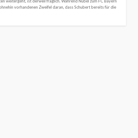
en weitergeht, ist derweil fraglich. Während Nübel zum FC Bayern
hnehin vorhandenen Zweifel daran, dass Schubert bereits für die