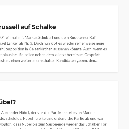
ussell auf Schalke
ke 04 einmal, mit Markus Schubert und dem Rückkehrer Ralf
ael Langer als Nr. 3. Doch nun gibt es wieder reihenweise neue
orhüterposition in Gelsenkirchen aussehen könnte. Auch, wenn es
ht plausibel. So sollen neben dem zuletzt bereits im Gespräch
stens einen weiteren ernsthaften Kandidaten geben, den...
Nübel?
lexander Nübel, der vor der Partie anstelle von Markus
, schuldlos. Nübel lieferte eine ordentliche Partie ab und war
öglich, dass Nübel bis zum Saisonende wieder das Schalker Tor