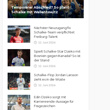
Temporärer Abschied? So plant
Schalke mit Wallentowitz
Nächster Neuzugang fix:
Schalke-Team verpflichtet
Freiburg-Talent
12. Juni 2026
Spielt Schalke-Star Dzeko mit
Bosnien gegen Kanada? So ist
der Stand
12. Juni 2026
Schalke-Flop Jordan Larsson
zieht es in die Wüste
12. Juni 2026
Edin Dzeko sorgt mit
Karriereende-Aussage für
Fragezeichen