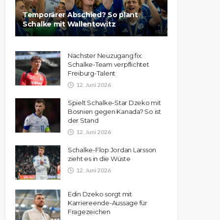
Temporärer Abschied? So plant
Schalke mit Wallentowitz
Nächster Neuzugang fix:
Schalke-Team verpflichtet
Freiburg-Talent
12. Juni 2026
Spielt Schalke-Star Dzeko mit
Bosnien gegen Kanada? So ist
der Stand
12. Juni 2026
Schalke-Flop Jordan Larsson
zieht es in die Wüste
12. Juni 2026
Edin Dzeko sorgt mit
Karriereende-Aussage für
Fragezeichen