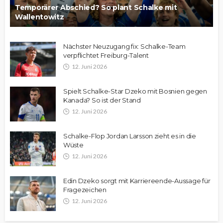
Temporärer Abschied? So plant Schalke mit
Wallentowitz
Nächster Neuzugang fix: Schalke-Team
verpflichtet Freiburg-Talent
12. Juni 2026
Spielt Schalke-Star Dzeko mit Bosnien gegen
Kanada? So ist der Stand
12. Juni 2026
Schalke-Flop Jordan Larsson zieht es in die
Wüste
12. Juni 2026
Edin Dzeko sorgt mit Karriereende-Aussage für
Fragezeichen
12. Juni 2026