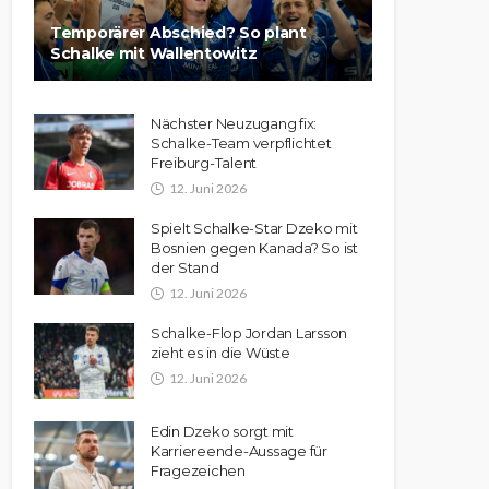
Temporärer Abschied? So plant
Schalke mit Wallentowitz
Nächster Neuzugang fix:
Schalke-Team verpflichtet
Freiburg-Talent
12. Juni 2026
Spielt Schalke-Star Dzeko mit
Bosnien gegen Kanada? So ist
der Stand
12. Juni 2026
Schalke-Flop Jordan Larsson
zieht es in die Wüste
12. Juni 2026
Edin Dzeko sorgt mit
Karriereende-Aussage für
Fragezeichen