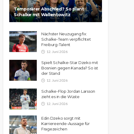
Temporärer Abschied? So plant
Schalke mit Wallentowitz
Nächster Neuzugang fix:
Schalke-Team verpflichtet
Freiburg-Talent
12. Juni 2026
Spielt Schalke-Star Dzeko mit
Bosnien gegen Kanada? So ist
der Stand
12. Juni 2026
Schalke-Flop Jordan Larsson
zieht es in die Wüste
12. Juni 2026
Edin Dzeko sorgt mit
Karriereende-Aussage für
Fragezeichen