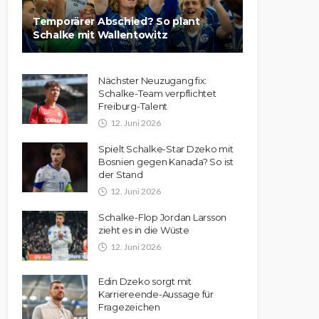
Temporärer Abschied? So plant
Schalke mit Wallentowitz
Nächster Neuzugang fix:
Schalke-Team verpflichtet
Freiburg-Talent
12. Juni 2026
Spielt Schalke-Star Dzeko mit
Bosnien gegen Kanada? So ist
der Stand
12. Juni 2026
Schalke-Flop Jordan Larsson
zieht es in die Wüste
12. Juni 2026
Edin Dzeko sorgt mit
Karriereende-Aussage für
Fragezeichen