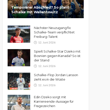
Temporärer Abschied? So plant
Schalke mit Wallentowitz
Nächster Neuzugang fix:
Schalke-Team verpflichtet
Freiburg-Talent
12. Juni 2026
Spielt Schalke-Star Dzeko mit
Bosnien gegen Kanada? So ist
der Stand
12. Juni 2026
Schalke-Flop Jordan Larsson
zieht es in die Wüste
12. Juni 2026
Edin Dzeko sorgt mit
Karriereende-Aussage für
Fragezeichen