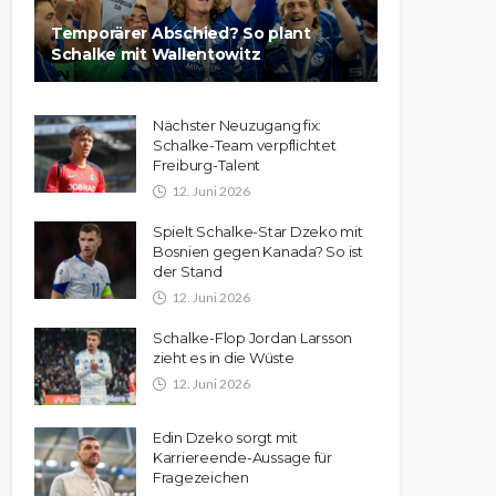
Temporärer Abschied? So plant
Schalke mit Wallentowitz
Nächster Neuzugang fix:
Schalke-Team verpflichtet
Freiburg-Talent
12. Juni 2026
Spielt Schalke-Star Dzeko mit
Bosnien gegen Kanada? So ist
der Stand
12. Juni 2026
Schalke-Flop Jordan Larsson
zieht es in die Wüste
12. Juni 2026
Edin Dzeko sorgt mit
Karriereende-Aussage für
Fragezeichen