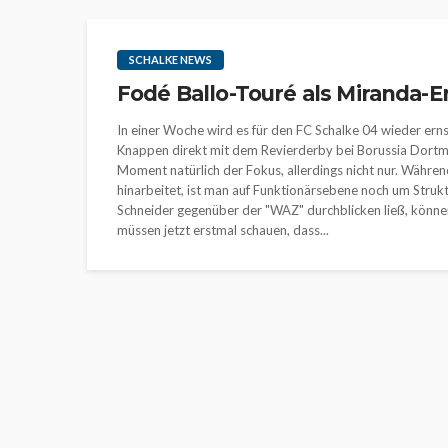
SCHALKE NEWS
Fodé Ballo-Touré als Miranda-Er
In einer Woche wird es für den FC Schalke 04 wieder ern
Knappen direkt mit dem Revierderby bei Borussia Dortmu
Moment natürlich der Fokus, allerdings nicht nur. Währe
hinarbeitet, ist man auf Funktionärsebene noch um Struk
Schneider gegenüber der "WAZ" durchblicken ließ, kön
müssen jetzt erstmal schauen, dass...