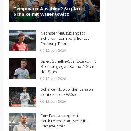
Temporärer Abschied? So plant
Schalke mit Wallentowitz
Nächster Neuzugang fix:
Schalke-Team verpflichtet
Freiburg-Talent
12. Juni 2026
Spielt Schalke-Star Dzeko mit
Bosnien gegen Kanada? So ist
der Stand
12. Juni 2026
Schalke-Flop Jordan Larsson
zieht es in die Wüste
12. Juni 2026
Edin Dzeko sorgt mit
Karriereende-Aussage für
Fragezeichen