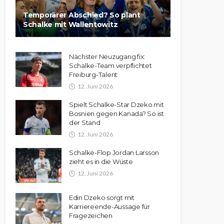
Temporärer Abschied? So plant
Schalke mit Wallentowitz
Nächster Neuzugang fix:
Schalke-Team verpflichtet
Freiburg-Talent
12. Juni 2026
Spielt Schalke-Star Dzeko mit
Bosnien gegen Kanada? So ist
der Stand
12. Juni 2026
Schalke-Flop Jordan Larsson
zieht es in die Wüste
12. Juni 2026
Edin Dzeko sorgt mit
Karriereende-Aussage für
Fragezeichen