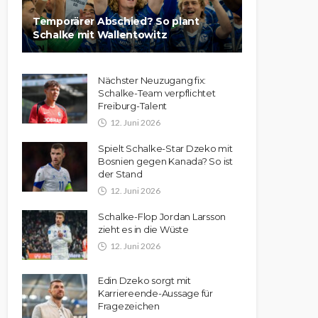
Temporärer Abschied? So plant
Schalke mit Wallentowitz
Nächster Neuzugang fix:
Schalke-Team verpflichtet
Freiburg-Talent
12. Juni 2026
Spielt Schalke-Star Dzeko mit
Bosnien gegen Kanada? So ist
der Stand
12. Juni 2026
Schalke-Flop Jordan Larsson
zieht es in die Wüste
12. Juni 2026
Edin Dzeko sorgt mit
Karriereende-Aussage für
Fragezeichen