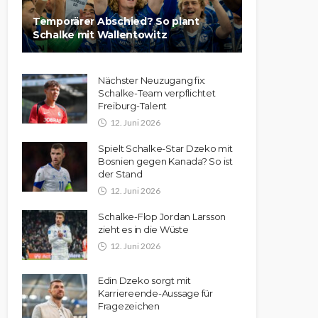
Temporärer Abschied? So plant
Schalke mit Wallentowitz
Nächster Neuzugang fix:
Schalke-Team verpflichtet
Freiburg-Talent
12. Juni 2026
Spielt Schalke-Star Dzeko mit
Bosnien gegen Kanada? So ist
der Stand
12. Juni 2026
Schalke-Flop Jordan Larsson
zieht es in die Wüste
12. Juni 2026
Edin Dzeko sorgt mit
Karriereende-Aussage für
Fragezeichen