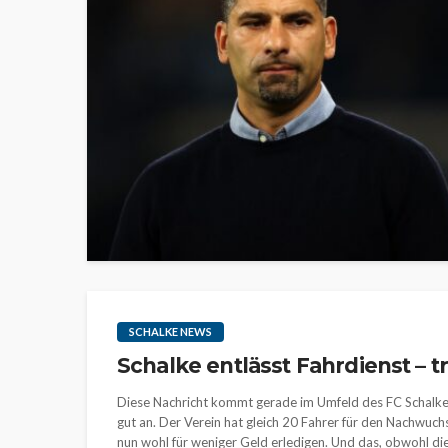
SCHALKE NEWS
Schalke entlässt Fahrdienst – t
Diese Nachricht kommt gerade im Umfeld des FC Schalke 
gut an. Der Verein hat gleich 20 Fahrer für den Nachwuch
nun wohl für weniger Geld erledigen. Und das, obwohl die