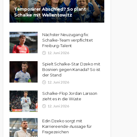
Temporärer Abschied? So plant
Schalke mit Wallentowitz
Nächster Neuzugang fix:
Schalke-Team verpflichtet
Freiburg-Talent
12. Juni 2026
Spielt Schalke-Star Dzeko mit
Bosnien gegen Kanada? So ist
der Stand
12. Juni 2026
Schalke-Flop Jordan Larsson
zieht es in die Wüste
12. Juni 2026
Edin Dzeko sorgt mit
Karriereende-Aussage für
Fragezeichen