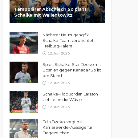
Temporärer Abschied? So plant
Schalke mit Wallentowitz
Nächster Neuzugang fix:
Schalke-Team verpflichtet
Freiburg-Talent
12. Juni 2026
Spielt Schalke-Star Dzeko mit
Bosnien gegen Kanada? So ist
der Stand
12. Juni 2026
Schalke-Flop Jordan Larsson
zieht es in die Wüste
12. Juni 2026
Edin Dzeko sorgt mit
Karriereende-Aussage für
Fragezeichen