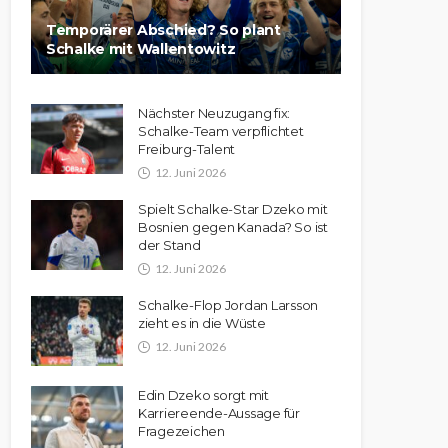
Temporärer Abschied? So plant
Schalke mit Wallentowitz
Nächster Neuzugang fix:
Schalke-Team verpflichtet
Freiburg-Talent
12. Juni 2026
Spielt Schalke-Star Dzeko mit
Bosnien gegen Kanada? So ist
der Stand
12. Juni 2026
Schalke-Flop Jordan Larsson
zieht es in die Wüste
12. Juni 2026
Edin Dzeko sorgt mit
Karriereende-Aussage für
Fragezeichen