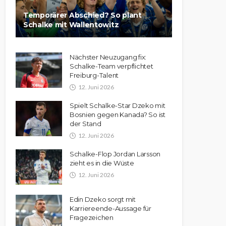
Temporärer Abschied? So plant
Schalke mit Wallentowitz
Nächster Neuzugang fix:
Schalke-Team verpflichtet
Freiburg-Talent
12. Juni 2026
Spielt Schalke-Star Dzeko mit
Bosnien gegen Kanada? So ist
der Stand
12. Juni 2026
Schalke-Flop Jordan Larsson
zieht es in die Wüste
12. Juni 2026
Edin Dzeko sorgt mit
Karriereende-Aussage für
Fragezeichen