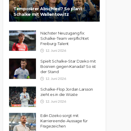
Temporärer Abschied? So plant
Schalke mit Wallentowitz
Nächster Neuzugang fix:
Schalke-Team verpflichtet
Freiburg-Talent
12. Juni 2026
Spielt Schalke-Star Dzeko mit
Bosnien gegen Kanada? So ist
der Stand
12. Juni 2026
Schalke-Flop Jordan Larsson
zieht es in die Wüste
12. Juni 2026
Edin Dzeko sorgt mit
Karriereende-Aussage für
Fragezeichen