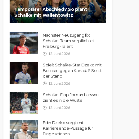
Temporärer Abschied? So plant
Schalke mit Wallentowitz
Nächster Neuzugang fix:
Schalke-Team verpflichtet
Freiburg-Talent
12. Juni 2026
Spielt Schalke-Star Dzeko mit
Bosnien gegen Kanada? So ist
der Stand
12. Juni 2026
Schalke-Flop Jordan Larsson
zieht es in die Wüste
12. Juni 2026
Edin Dzeko sorgt mit
Karriereende-Aussage für
Fragezeichen