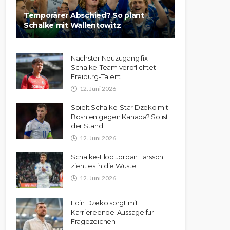
Temporärer Abschied? So plant
Schalke mit Wallentowitz
Nächster Neuzugang fix:
Schalke-Team verpflichtet
Freiburg-Talent
12. Juni 2026
Spielt Schalke-Star Dzeko mit
Bosnien gegen Kanada? So ist
der Stand
12. Juni 2026
Schalke-Flop Jordan Larsson
zieht es in die Wüste
12. Juni 2026
Edin Dzeko sorgt mit
Karriereende-Aussage für
Fragezeichen