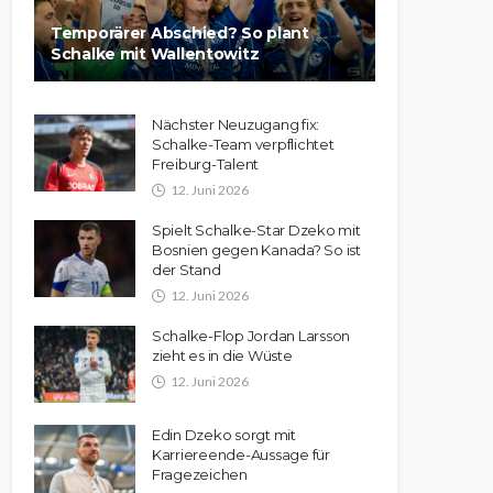
Temporärer Abschied? So plant
Schalke mit Wallentowitz
Nächster Neuzugang fix:
Schalke-Team verpflichtet
Freiburg-Talent
12. Juni 2026
Spielt Schalke-Star Dzeko mit
Bosnien gegen Kanada? So ist
der Stand
12. Juni 2026
Schalke-Flop Jordan Larsson
zieht es in die Wüste
12. Juni 2026
Edin Dzeko sorgt mit
Karriereende-Aussage für
Fragezeichen