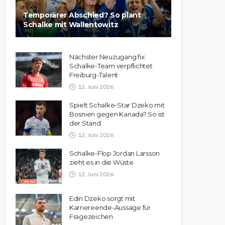
Temporärer Abschied? So plant
Schalke mit Wallentowitz
Nächster Neuzugang fix:
Schalke-Team verpflichtet
Freiburg-Talent
12. Juni 2026
Spielt Schalke-Star Dzeko mit
Bosnien gegen Kanada? So ist
der Stand
12. Juni 2026
Schalke-Flop Jordan Larsson
zieht es in die Wüste
12. Juni 2026
Edin Dzeko sorgt mit
Karriereende-Aussage für
Fragezeichen