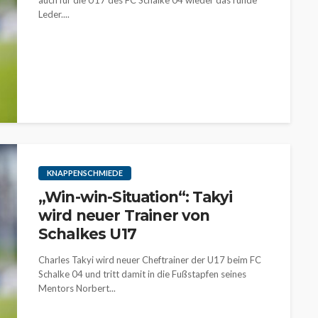
auch für die U17 des FC Schalke 04 wieder das runde
Leder....
KNAPPENSCHMIEDE
„Win-win-Situation“: Takyi
wird neuer Trainer von
Schalkes U17
Charles Takyi wird neuer Cheftrainer der U17 beim FC
Schalke 04 und tritt damit in die Fußstapfen seines
Mentors Norbert...