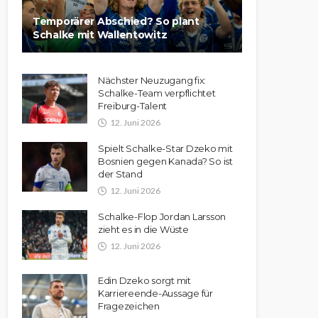
Temporärer Abschied? So plant
Schalke mit Wallentowitz
Nächster Neuzugang fix:
Schalke-Team verpflichtet
Freiburg-Talent
12. Juni 2026
Spielt Schalke-Star Dzeko mit
Bosnien gegen Kanada? So ist
der Stand
12. Juni 2026
Schalke-Flop Jordan Larsson
zieht es in die Wüste
12. Juni 2026
Edin Dzeko sorgt mit
Karriereende-Aussage für
Fragezeichen