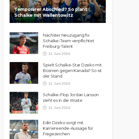
Temporärer Abschied? So plant
Schalke mit Wallentowitz
Nächster Neuzugang fix:
Schalke-Team verpflichtet
Freiburg-Talent
12. Juni 2026
Spielt Schalke-Star Dzeko mit
Bosnien gegen Kanada? So ist
der Stand
12. Juni 2026
Schalke-Flop Jordan Larsson
zieht es in die Wüste
12. Juni 2026
Edin Dzeko sorgt mit
Karriereende-Aussage für
Fragezeichen